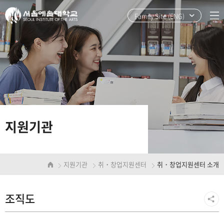
본
주
문
메
Family Site (ENG)
바
뉴
로
바
가
로
기
가
기
지원기관
지원기관
취・창업지원센터
취・창업지원센터 소개
조직도