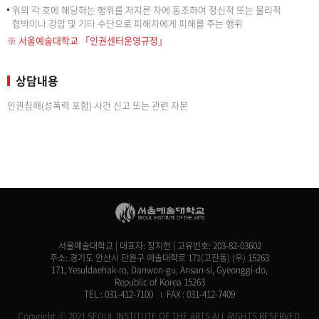
위의 각 호에 해당하는 행위를 저지른 자에 동조하여 정신적 또는 물리적
협박이나 강압 및 기타 수단으로 피해자에게 피해를 주는 행위
※ 서울예술대학교 「인권센터운영규정」
상담내용
인권침해(성폭력 포함) 사건 신고 또는 관련 자문
서울예술대학교 | 대표자: 장지헌 | 고유번호: 203-82-03602
주소: 경기도 안산시 단원구 예술대학로 171(고잔동) (우) 15263
171, Yesuldaehak-ro, Danwon-gu, Ansan-si, Gyeonggi-do,
Republic of Korea 15263
TEL : 031-412-7100
FAX : 031-412-7409
Copyright ⓒ 2021 SEOUL INSTITUTE OF THE ARTS ALL RIGHTS RESERVED.