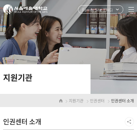
본
주
문
메
Family Site (ENG)
바
뉴
로
바
가
로
기
가
기
지원기관
지원기관
인권센터
인권센터 소개
인권센터 소개