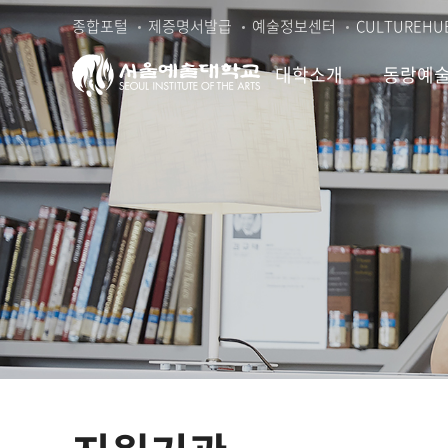
본
주
종합포털
제증명서발급
예술정보센터
CULTUREHU
문
메
바
뉴
대학소개
동랑예
로
바
가
로
기
가
기