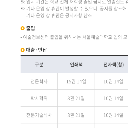
※ 입시 기간은 학교 전체 재학생 출입 금지로 열림실도 
※ 기타 운영 상 휴관이 발생할 수 있으니, 공지를 참조해
기타 운영 상 휴관은 공지사항 참조
출입
예술정보센터 출입을 위해서는 서울예술대학교 앱의 모
대출·반납
구분
인쇄책
전자책(합)
전문학사
15권 14일
10권 14일
학사학위
8권 21일
10권 14일
전문기술석사
8권 21일
10권 14일