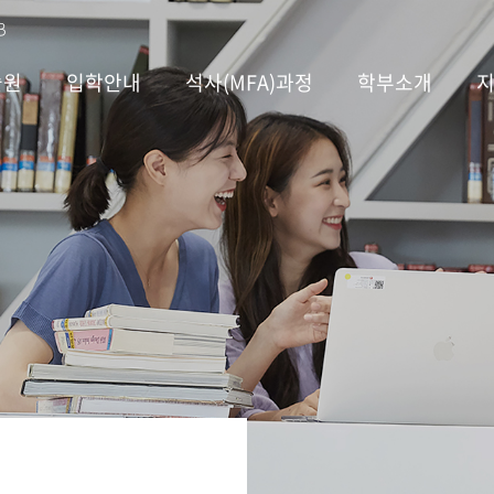
B
술원
입학안내
석사(MFA)과정
학부소개