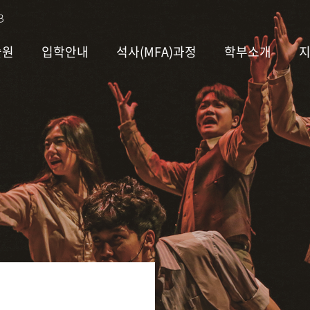
B
술원
입학안내
석사(MFA)과정
학부소개