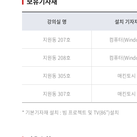
보유기자재
강의실 명
설치 기자
지원동 207호
컴퓨터(Wind
지원동 208호
컴퓨터(Wind
지원동 305호
매킨토시
지원동 307호
매킨토시
* 기본기자재 설치 : 빔 프로젝트 및 TV(86”)설치