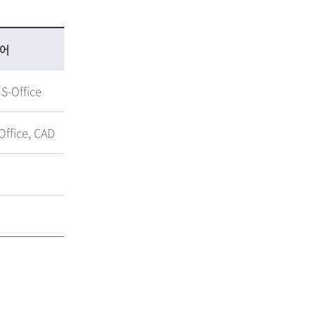
어
S-Office
ffice, CAD
e
e