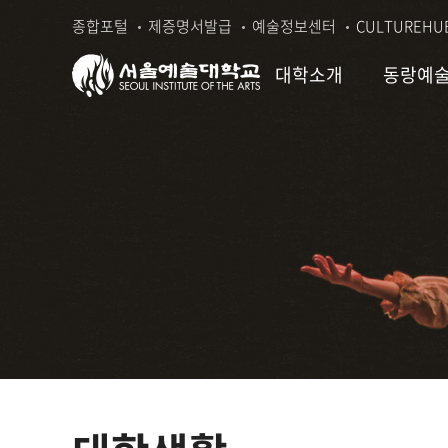
본
주
종합포털
제증명서발급
예술정보센터
CULTUREHU
문
메
바
뉴
대학소개
동랑예
로
바
가
로
기
가
기