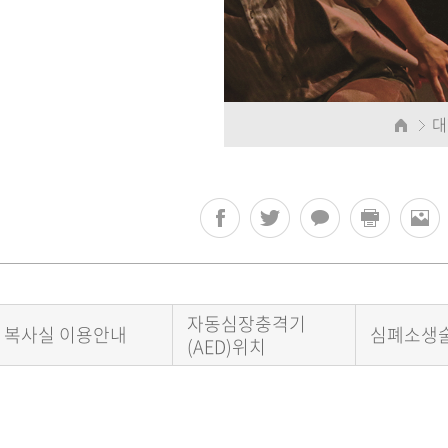
대
자동심장충격기
복사실 이용안내
심폐소생술
(AED)위치