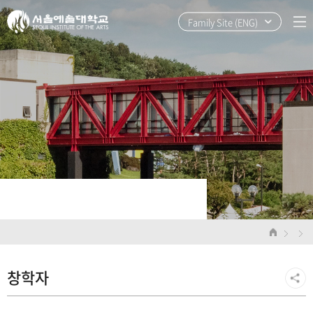
본
주
문
메
Family Site (ENG)
바
뉴
로
바
가
로
기
가
기
창학자