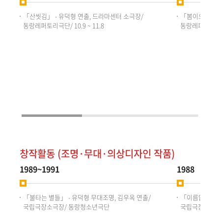
「산씻김」 - 유덕형 연출, 드라마센터 소극장/
「봄이오면 산에
동랑레퍼토리극단/ 10.9 ~ 11.8
동랑레퍼토리극단/ 3
창작활동 (조명·무대·의상디자인 작품)
1989~1991
1988
「불타는 별들」 - 유덕형 무대조명, 김우옥 연출/
「이름없는 별들
국립극장소극장/ 동랑청소년극단
국립극장소극장