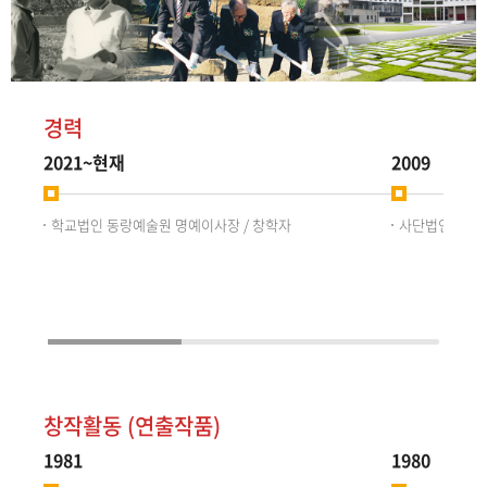
경력
2021~현재
2009
학교법인 동랑예술원 명예이사장 / 창학자
사단법인 한국
창작활동 (연출작품)
1981
1980