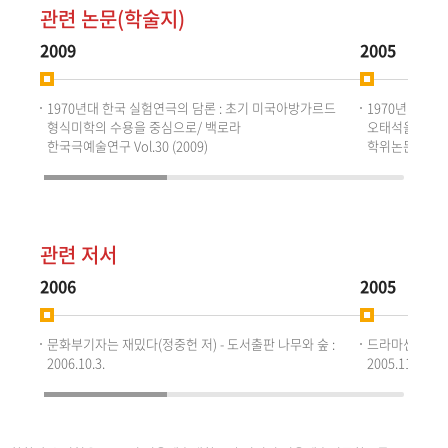
관련 논문(학술지)
2009
2005
1970년대 한국 실험연극의 담론 : 초기 미국아방가르드
1970년대 드라
형식미학의 수용을 중심으로/ 백로라
오태석을 중심으
한국극예술연구 Vol.30 (2009)
학위논문 동국대
관련 저서
2006
2005
문화부기자는 재밌다(정중헌 저) - 도서출판 나무와 숲 :
드라마센터의 연
2006.10.3.
2005.11.19