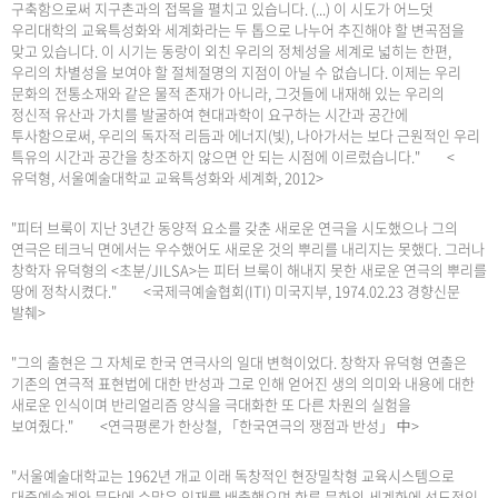
구축함으로써 지구촌과의 접목을 펼치고 있습니다. (...) 이 시도가 어느덧
우리대학의 교육특성화와 세계화라는 두 톱으로 나누어 추진해야 할 변곡점을
맞고 있습니다. 이 시기는 동랑이 외친 우리의 정체성을 세계로 넓히는 한편,
우리의 차별성을 보여야 할 절체절명의 지점이 아닐 수 없습니다. 이제는 우리
문화의 전통소재와 같은 물적 존재가 아니라, 그것들에 내재해 있는 우리의
정신적 유산과 가치를 발굴하여 현대과학이 요구하는 시간과 공간에
투사함으로써, 우리의 독자적 리듬과 에너지(빛), 나아가서는 보다 근원적인 우리
특유의 시간과 공간을 창조하지 않으면 안 되는 시점에 이르렀습니다." <
유덕형, 서울예술대학교 교육특성화와 세계화, 2012>
"피터 브룩이 지난 3년간 동양적 요소를 갖춘 새로운 연극을 시도했으나 그의
연극은 테크닉 면에서는 우수했어도 새로운 것의 뿌리를 내리지는 못했다. 그러나
창학자 유덕형의 <초분/JILSA>는 피터 브룩이 해내지 못한 새로운 연극의 뿌리를
땅에 정착시켰다." <국제극예술협회(ITI) 미국지부, 1974.02.23 경향신문
발췌>
"그의 출현은 그 자체로 한국 연극사의 일대 변혁이었다. 창학자 유덕형 연출은
기존의 연극적 표현법에 대한 반성과 그로 인해 얻어진 생의 의미와 내용에 대한
새로운 인식이며 반리얼리즘 양식을 극대화한 또 다른 차원의 실험을
보여줬다." <연극평론가 한상철, 「한국연극의 쟁점과 반성」 中>
"서울예술대학교는 1962년 개교 이래 독창적인 현장밀착형 교육시스템으로
대중예술계와 문단에 수많은 인재를 배출했으며 한류 문화의 세계화에 선도적인