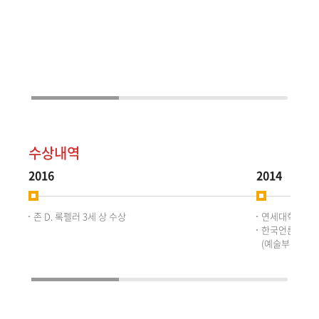
수상내역
2016
2014
존 D. 록펠러 3세 상 수상
연세대학교 문
한국언론인 연합
(예술부문)