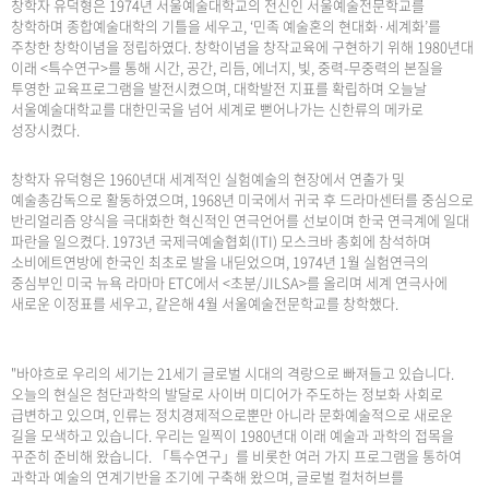
창학자 유덕형은 1974년 서울예술대학교의 전신인 서울예술전문학교를
창학하며 종합예술대학의 기틀을 세우고, ‘민족 예술혼의 현대화·세계화’를
주창한 창학이념을 정립하였다. 창학이념을 창작교육에 구현하기 위해 1980년대
이래 <특수연구>를 통해 시간, 공간, 리듬, 에너지, 빛, 중력-무중력의 본질을
투영한 교육프로그램을 발전시켰으며, 대학발전 지표를 확립하며 오늘날
서울예술대학교를 대한민국을 넘어 세계로 뻗어나가는 신한류의 메카로
성장시켰다.
창학자 유덕형은 1960년대 세계적인 실험예술의 현장에서 연출가 및
예술총감독으로 활동하였으며, 1968년 미국에서 귀국 후 드라마센터를 중심으로
반리얼리즘 양식을 극대화한 혁신적인 연극언어를 선보이며 한국 연극계에 일대
파란을 일으켰다. 1973년 국제극예술협회(ITI) 모스크바 총회에 참석하며
소비에트연방에 한국인 최초로 발을 내딛었으며, 1974년 1월 실험연극의
중심부인 미국 뉴욕 라마마 ETC에서 <초분/JILSA>를 올리며 세계 연극사에
새로운 이정표를 세우고, 같은해 4월 서울예술전문학교를 창학했다.
"바야흐로 우리의 세기는 21세기 글로벌 시대의 격랑으로 빠져들고 있습니다.
오늘의 현실은 첨단과학의 발달로 사이버 미디어가 주도하는 정보화 사회로
급변하고 있으며, 인류는 정치경제적으로뿐만 아니라 문화예술적으로 새로운
길을 모색하고 있습니다. 우리는 일찍이 1980년대 이래 예술과 과학의 접목을
꾸준히 준비해 왔습니다. 「특수연구」를 비롯한 여러 가지 프로그램을 통하여
과학과 예술의 연계기반을 조기에 구축해 왔으며, 글로벌 컬처허브를