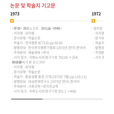
논문 및 학술지 기고문
1973
1972
<草墳> 演出노오트 : 演出論 <特輯>
알라망
- 저자명 : 유덕형
- 저자명 : 유덕
- 문서유형 : 학술논문
- 문서유형 : 
- 학술지 : 연극평론 8('73.6) pp.50-60
- 학술지 : 현대연극
- 발행정보 : 한국연극평론가협회 |1973년 |한국 |한국어
- 발행정보 : 현
- 주제분야 : 예술체육 >연극
- 주제분야 : 
- 서지 링크 : 국회도서관(청구기호 792.05 ㅇ254)
- 서지 링크 : 
柳德馨씨가 본 모스크바
- 저자명 : 유덕형
- 문서유형 : 학술논문
- 학술지 : 통일생활 통권 37호(1973년 7월) pp.110-112
- 발행정보 : 대공문제연구소 |1973년 |한국 |한국어
- 주제분야 : 사회과학 >정치외교학
- 서지 링크 : 국회도서관(청구기호 051.1 ㅅ466)