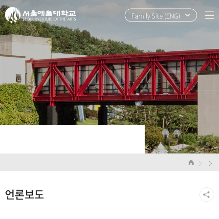
본
주
문
메
Family Site (ENG)
바
뉴
로
바
가
로
기
가
기
언론보도