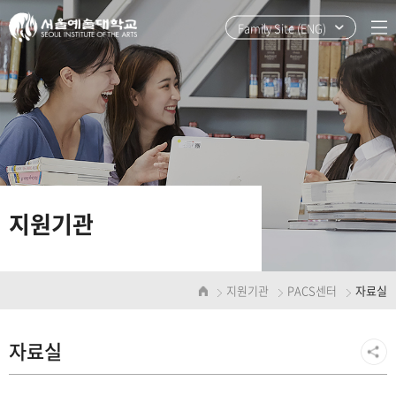
본
주
문
메
Family Site (ENG)
바
뉴
로
바
가
로
기
가
기
지원기관
지원기관
PACS센터
자료실
자료실