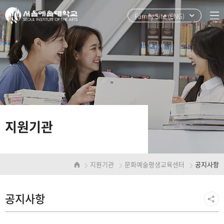
본
주
문
메
Family Site (ENG)
바
뉴
로
바
가
로
기
가
기
지원기관
지원기관
문화예술평생교육센터
공지사항
공지사항